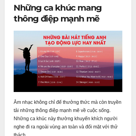
Những ca khúc mang
thông điệp mạnh mẽ
Âm nhạc không chỉ để thưởng thức mà còn truyền
tải những thông điệp mạnh mẽ về cuộc sống.
Những ca khúc này thường khuyến khích người
nghe đi ra ngoài vùng an toàn và đối mặt với thử
thách.