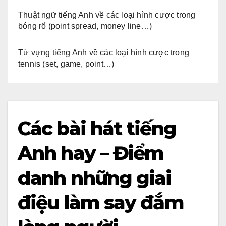
Thuật ngữ tiếng Anh về các loại hình cược trong
bóng rổ (point spread, money line…)
Từ vựng tiếng Anh về các loại hình cược trong
tennis (set, game, point…)
Các bài hát tiếng
Anh hay – Điểm
danh những giai
điệu làm say đắm