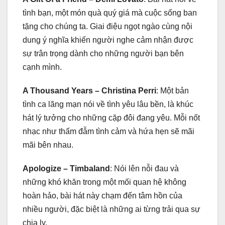
tình bạn, một món quà quý giá mà cuộc sống ban
tặng cho chúng ta. Giai điệu ngọt ngào cùng nội
dung ý nghĩa khiến người nghe cảm nhận được
sự trân trọng dành cho những người bạn bên
cạnh mình.
A Thousand Years – Christina Perri
: Một bản
tình ca lãng mạn nói về tình yêu lâu bền, là khúc
hát lý tưởng cho những cặp đôi đang yêu. Mỗi nốt
nhạc như thấm đẫm tình cảm và hứa hẹn sẽ mãi
mãi bên nhau.
Apologize – Timbaland
: Nói lên nỗi đau và
những khó khăn trong một mối quan hệ không
hoàn hảo, bài hát này chạm đến tâm hồn của
nhiều người, đặc biệt là những ai từng trải qua sự
chia ly.