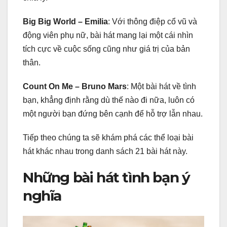
Big Big World – Emilia
: Với thông điệp cổ vũ và
động viên phụ nữ, bài hát mang lại một cái nhìn
tích cực về cuộc sống cũng như giá trị của bản
thân.
Count On Me – Bruno Mars
: Một bài hát về tình
bạn, khẳng định rằng dù thế nào đi nữa, luôn có
một người bạn đứng bên cạnh để hỗ trợ lẫn nhau.
Tiếp theo chúng ta sẽ khám phá các thể loại bài
hát khác nhau trong danh sách 21 bài hát này.
Những bài hát tình bạn ý
nghĩa