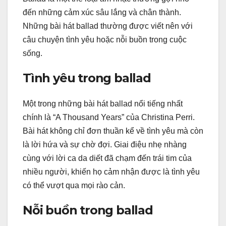
đến những cảm xúc sâu lắng và chân thành.
Những bài hát ballad thường được viết nên với
câu chuyện tình yêu hoặc nỗi buồn trong cuộc
sống.
Tình yêu trong ballad
Một trong những bài hát ballad nổi tiếng nhất
chính là “A Thousand Years” của Christina Perri.
Bài hát không chỉ đơn thuần kể về tình yêu mà còn
là lời hứa và sự chờ đợi. Giai điệu nhẹ nhàng
cùng với lời ca da diết đã chạm đến trái tim của
nhiều người, khiến họ cảm nhận được là tình yêu
có thể vượt qua mọi rào cản.
Nỗi buồn trong ballad