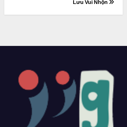
Lưu Vui Nhộn
viết